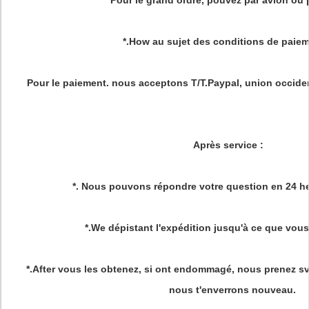
Pour le grand ordre, pouvez par avion ou p
*.How au sujet des conditions de paiem
Pour le paiement. nous acceptons T/T.Paypal, union occiden
Après service
:
*. Nous pouvons répondre votre question en 24 he
*.We dépistant l'expédition jusqu'à ce que vous
*.After vous les obtenez, si ont endommagé, nous prenez sv
nous t'enverrons nouveau.