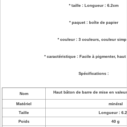
* taille : Longueur : 6.2cm
* paquet : boîte de papier
* couleur : 3 couleurs, couleur simp
* caractéristique : Facile à pigmenter, haut
Spécifications :
Haut bâton de barre de mise en valeur
Nom
Matériel
minéral
Taille
Longueur : 6.
Poids
40 g