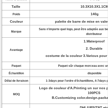
Taille
10.3X10.3X1.1C
140g
Poids
Couleur
palette de barre de mise en vale
Sans n'importe quel logo, peut être adaptée aux be
Marque
distributeur
1.Waterproof
2. Durable
Avantage
costume de la couleur 3.Various pour
Paquet
Paquet sûr chaque morceau avec une
Échantillon
disponible
Délai de livraison
1-3days pour l'ordre d'échantillons, 4-7days
Logo de couleur d'A.Printing un sur nos 
100PCS
MOQ
B.Customizing color.design.pac
DHL/UPS/TNT etc