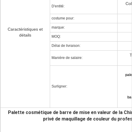
Col
D'entité:
costume pour:
marque:
Caractéristiques et
détails
MOQ:
Délai de livraison:
T
Manière de salaire:
pale
Surligner:
ba
Palette cosmétique de barre de mise en valeur de la Chi
privé de maquillage de couleur du profe