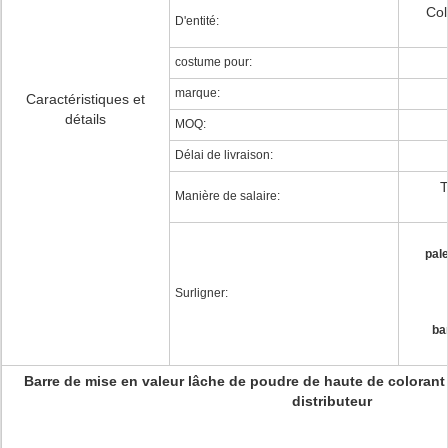
Col
D'entité:
costume pour:
marque:
Caractéristiques et
détails
MOQ:
Délai de livraison:
T
Manière de salaire:
pale
Surligner:
ba
Barre de mise en valeur lâche de poudre de haute de coloran
distributeur