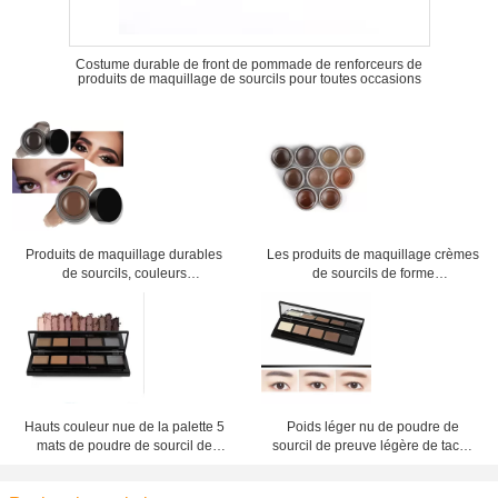
Costume durable de front de pommade de renforceurs de
produits de maquillage de sourcils pour toutes occasions
Produits de maquillage durables
Les produits de maquillage crèmes
de sourcils, couleurs
de sourcils de forme
imperméables d'OEM 9 de gel de
imperméabilisent les ingrédients
sourcil
doux de gel de sourcil
Hauts couleur nue de la palette 5
Poids léger nu de poudre de
mats de poudre de sourcil de
sourcil de preuve légère de tache
colorant pour la femelle
temps valide de 12 mois