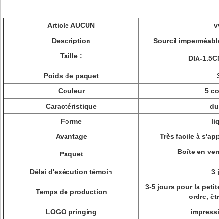
Article AUCUN
v
Description
Sourcil imperméable
Taille :
DIA-1.5C
Poids de paquet
Couleur
5 co
Caractéristique
du
Forme
li
Avantage
Très facile à s'a
Boîte en ver
Paquet
Délai d'exécution témoin
3 
3-5 jours pour la peti
Temps de production
ordre, êt
LOGO pringing
impressi