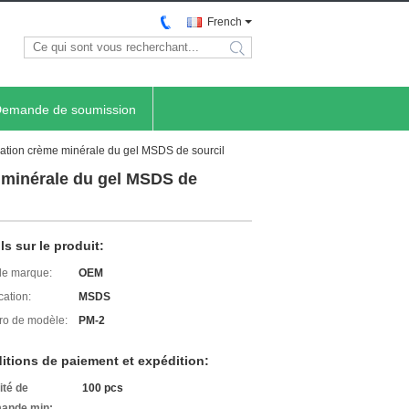
French
search
emande de soumission
bation crème minérale du gel MSDS de sourcil
e minérale du gel MSDS de
ls sur le produit:
e marque:
OEM
cation:
MSDS
o de modèle:
PM-2
itions de paiement et expédition:
ité de
100 pcs
ande min: