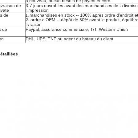
à nouveau, aucun besoin ne payent encore.
livraison de
3-7 jours ouvrables avant des marchandises de la livrais
ivate
l'impression
ns de
marchandises en stock -- 100% après ordre d'endroit et 
1.
2. ordre d'OEM -- dépôt de 50% avant le produit, équilibr
livraison
s de
Paypal, assurance commerciale, T/T, Western Union
on
DHL, UPS, TNT ou agent du bateau du client
étaillées