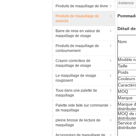
évidence:
Produits de maquillage de lèvre
Pommade 
Produits de maquillage de
sourcils
Détail de
Barre de mise en valeur de
maquillage de visage
Nom
Produits de maquillage de
contournement
Modèle n
Crayon correcteur de
maquillage de visage
Taille
Poids
Le maquillage de visage
Couleurs
rougissent
Caractéri
Tous dans une palette de
MOQ
maquillage
Marque
Marque 
Palette vide faite sur commande
distribute
de maquillage
MOQ de 
distribute
pleine brosse de lecture de
Service 
maquillage
distribute
Accessoires de maquillage de