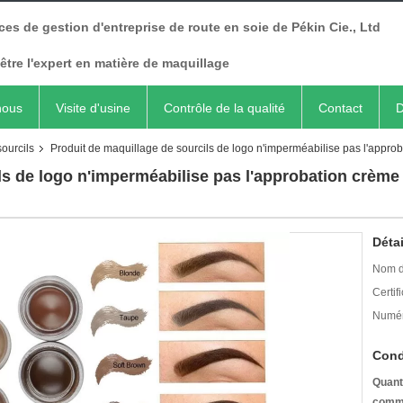
ces de gestion d'entreprise de route en soie de Pékin Cie., Ltd
être l'expert en matière de maquillage
nous
Visite d'usine
Contrôle de la qualité
Contact
D
ourcils
Produit de maquillage de sourcils de logo n'imperméabilise pas l'appro
ls de logo n'imperméabilise pas l'approbation crèm
Détai
Nom d
Certifi
Numér
Cond
Quant
comm