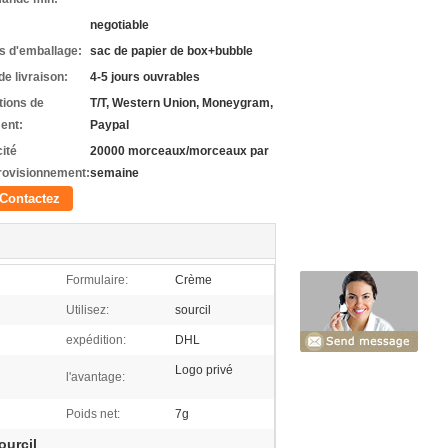
negotiable
ls d'emballage:
sac de papier de box+bubble
de livraison:
4-5 jours ouvrables
tions de
T/T, Western Union, Moneygram,
ent:
Paypal
ité
20000 morceaux/morceaux par
rovisionnement:
semaine
Contactez
Formulaire:
Crème
Utilisez:
sourcil
expédition:
DHL
Logo privé
l'avantage:
Poids net:
7g
ourcil