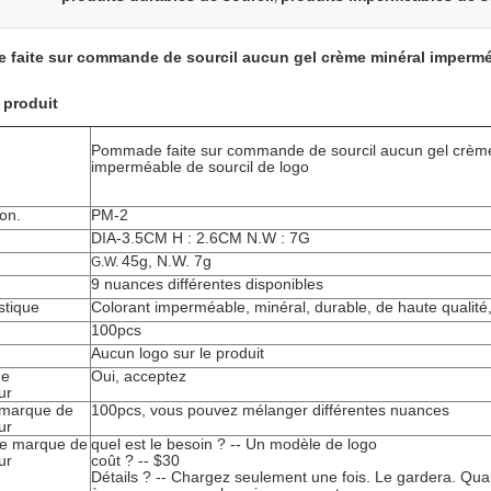
faite sur commande de sourcil aucun gel crème minéral imperméa
 produit
Pommade faite sur commande de sourcil aucun gel crèm
imperméable de sourcil de logo
on.
PM-2
DIA-3.5CM H : 2.6CM N.W : 7G
45g, N.W. 7g
G.W.
9 nuances différentes disponibles
stique
Colorant imperméable, minéral, durable, de haute qualité
100pcs
Aucun logo sur le produit
de
Oui, acceptez
ur
marque de
100pcs, vous pouvez mélanger différentes nuances
ur
de marque de
quel est le besoin ? -- Un modèle de logo
ur
coût ? -- $30
Détails ? -- Chargez seulement une fois. Le gardera. 