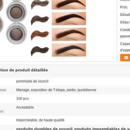
Prix:
Détai
Délai 
Condi
paiem
Capac
d'app
tion de produit détaillée
pommade de sourcil
pour:
Mariage, exposition de T-étape, partie, quotidienne
100 pcs
Acceptable
on:
Imperméable, de haute qualité
produits durables de sourcil
produits imperméables de s
,