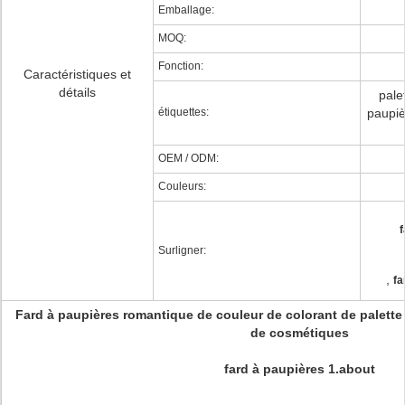
Emballage:
MOQ:
Fonction:
Caractéristiques et
détails
pale
étiquettes:
paupiè
OEM / ODM:
Couleurs:
f
Surligner:
,
fa
Fard à paupières romantique de couleur de colorant de palette
de cosmétiques
fard à paupières 1.about