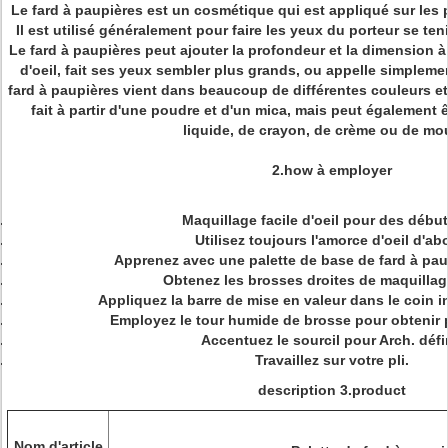
Le fard à paupières
est un cosmétique qui est appliqué sur les p
Il est utilisé généralement pour faire les yeux du porteur se ten
Le fard à paupières peut ajouter la profondeur et la dimension 
d'oeil, fait ses yeux sembler plus grands, ou appelle simplemen
fard à paupières vient dans beaucoup de différentes couleurs et 
fait à partir d'une poudre et d'un mica, mais peut également 
liquide, de crayon, de crème ou de mo
2.how à employer
Maquillage facile d'oeil pour des début
Utilisez
toujours l'amorce d'oeil d'ab
Apprenez avec une palette de base de
fard à pau
Obtenez les brosses droites de maquillage
Appliquez la barre de mise en valeur dans le coin i
Employez
le tour humide de brosse pour obtenir 
Accentuez le sourcil pour Arch. défi
Travaillez sur votre pli.
description 3.product
Nom d'article