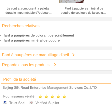
Le contrat composent la palette
Fard à paupières minéral de
durable imperméable d'Ardboard
poudre de couleurs de la coutume
de fard à paupières de maquillage
16, palette vide de fard à
d'oeil
paupières pour des débutants
Recherches relatives:
fard à paupières de colorant de scintillement
fard à paupières minéral de poudre
Fard à paupières de maquillage d'oeil
Regardez tous les produits
Profil de la société
Beijing Silk Road Enterprise Management Services Co.,LTD
Fournisseurs vérifié
Trust Seal
Verified Suplier