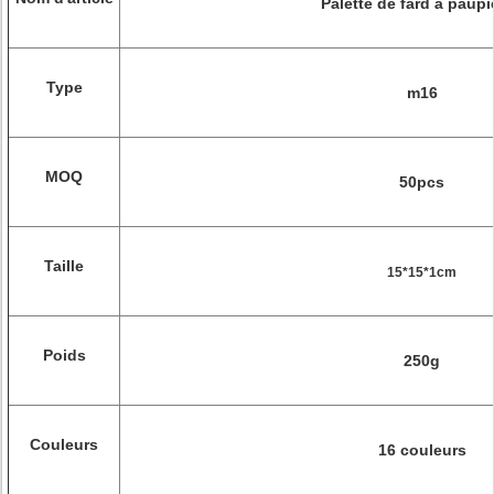
Palette de fard à paupi
Type
m16
MOQ
50pcs
Taille
15*15*1cm
Poids
250g
Couleurs
16 couleurs