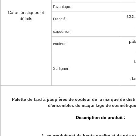
l'avantage:
Caractéristiques et
COLO
détails
D'entité:
expédition:
pal
couleur:
f
Surligner:
,
fa
Palette de fard à paupières de couleur de la marque de distr
d'ensembles de maquillage de cosmétiqu
Description de produit :
1, ce produit est de haute qualité et de prix c