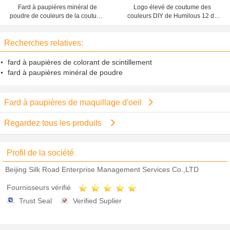
Fard à paupières minéral de
Logo élevé de coutume des
poudre de couleurs de la coutume
couleurs DIY de Humilous 12 de
16, palette vide de fard à
fard à paupières de scintillement
paupières pour des débutants
de colorant de cosmétiques
Recherches relatives:
fard à paupières de colorant de scintillement
fard à paupières minéral de poudre
Fard à paupières de maquillage d'oeil
Regardez tous les produits
Profil de la société
Beijing Silk Road Enterprise Management Services Co.,LTD
Fournisseurs vérifié
Trust Seal
Verified Suplier