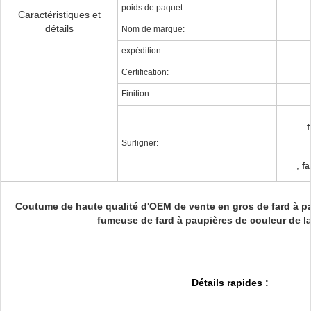
poids de paquet:
Caractéristiques et
détails
Nom de marque:
expédition:
Certification:
Finition:
f
Surligner:
,
fa
Coutume de haute qualité d'OEM de vente en gros de fard à pa
fumeuse de fard à paupières de couleur de l
Détails rapides :