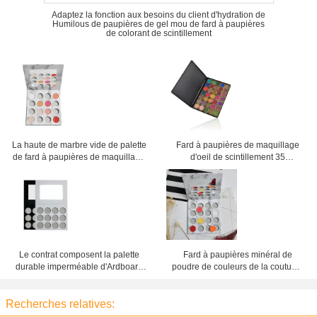
Adaptez la fonction aux besoins du client d'hydration de
Humilous de paupières de gel mou de fard à paupières
de colorant de scintillement
La haute de marbre vide de palette
Fard à paupières de maquillage
de fard à paupières de maquillage
d'oeil de scintillement 35
pigmentée créent votre propre plat
ensembles de maquillage de
cosmétiques d'OEM de forme de
poudre de couleurs
Le contrat composent la palette
Fard à paupières minéral de
durable imperméable d'Ardboard
poudre de couleurs de la coutume
de fard à paupières de maquillage
16, palette vide de fard à
d'oeil
paupières pour des débutants
Recherches relatives: