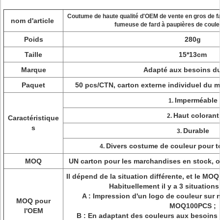
Coutume de haute qualité d'OEM de vente en gros de fa
nom d'article
fumeuse de fard à paupières de coule
Poids
280g
Taille
15*13cm
Marque
Adapté aux besoins du
Paquet
50 pcs/CTN, carton externe individuel du mi
Imperméable
1.
Haut colorant
2.
Caractéristique
s
Durable
3.
Divers costume de couleur pour t
4.
MOQ
UN carton pour les marchandises en stock, o
Il dépend de la situation différente, et le MO
Habituellement il y a 3 situation
A : Impression d'un logo de couleur sur 
MOQ pour
MOQ100PCS ;
l'OEM
B : En adaptant des couleurs aux besoins 