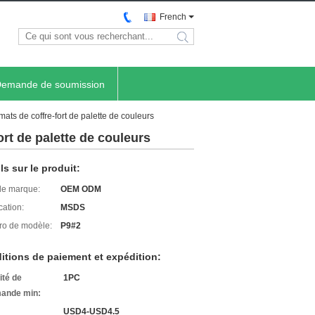
French
search
emande de soumission
ats de coffre-fort de palette de couleurs
ort de palette de couleurs
ls sur le produit:
e marque:
OEM ODM
cation:
MSDS
o de modèle:
P9#2
itions de paiement et expédition:
ité de
1PC
ande min:
USD4-USD4.5