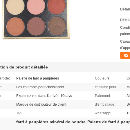
Détai
Délai 
Condi
paiem
Capac
d'app
tion de produit détaillée
rticle:
Palette de fard à paupières
Couleurs:
Co
e:
Les colorants pour choisissent
costume pour:
Ma
n:
Exprimez vite dans l'arrivée 10days
Paiement:
Al
Marque de distributeur de client
d'emballage:
S
1PC
whatsapp:
+
fard à paupières minéral de poudre
Palette de fard à pau
,