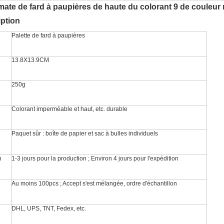
 mate de fard à paupières de haute du colorant 9 de couleu
iption
Palette de fard à paupières
13.8X13.9CM
250g
Colorant imperméable et haut, etc. durable
Paquet sûr : boîte de papier et sac à bulles individuels
n
1-3 jours pour la production ; Environ 4 jours pour l'expédition
Au moins 100pcs ; Accept s'est mélangée, ordre d'échantillon
DHL, UPS, TNT, Fedex, etc.