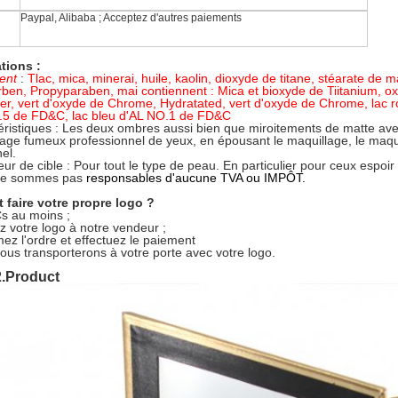
Paypal, Alibaba ; Acceptez d'autres paiements
tions :
ent
:
Tlac, mica, minerai, huile, kaolin, dioxyde de titane, stéarate de 
ben, Propyparaben, mai contiennent : Mica et bioxyde de Tiitanium, ox
er, vert d'oxyde de Chrome, Hydratated, vert d'oxyde de Chrome, lac 
.5 de FD&C, lac bleu d'AL NO.1 de FD&C
ristiques :
Les deux ombres aussi bien que miroitements de matte ave
lage fumeux professionnel de yeux, en épousant le maquillage, le maqui
el.
teur de cible : Pour tout le type de peau. En particulier pour ceux espoir 
ne sommes pas
responsables d'aucune TVA ou IMPÔT.
faire votre propre logo ?
s au moins ;
z votre logo à notre vendeur ;
ez l'ordre et effectuez le paiement
ous transporterons à votre porte avec votre logo.
2.Product