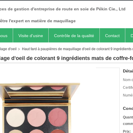
ces de gestion d'entreprise de route en soie de Pékin Cie., Ltd
être l'expert en matière de maquillage
nous
Visite d'usine
Contrôle de la qualité
Contact
D
lage d'oeil
Haut fard à paupières de maquillage d'oeil de colorant 9 ingrédients m
age d'oeil de colorant 9 ingrédients mats de coffre-f
Détai
Nom d
Certifi
Numér
Cond
Quant
comm
Prix: