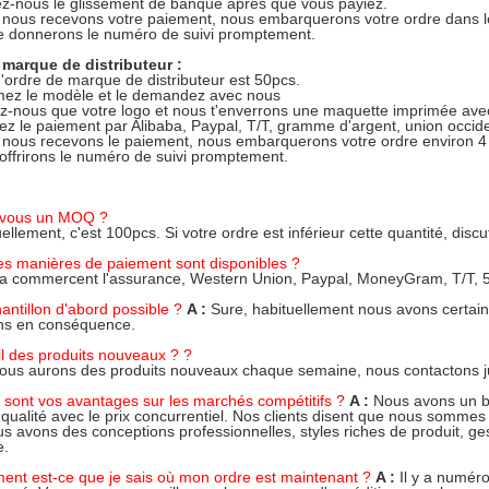
z-nous le glissement de banque après que vous payiez.
nous recevons votre paiement, nous embarquerons votre ordre dans l
e donnerons le numéro de suivi promptement.
 marque de distributeur :
ordre de marque de distributeur est 50pcs.
mez le modèle et le demandez avec nous
z-nous que votre logo et nous t'enverrons une maquette imprimée avec
ez le paiement par Alibaba, Paypal, T/T, gramme d'argent, union occident
nous recevons le paiement, nous embarquerons votre ordre environ 4 
'offrirons le numéro de suivi promptement.
-vous un MOQ ?
ellement, c'est 100pcs. Si votre ordre est inférieur cette quantité, disc
es manières de paiement sont disponibles ?
a commercent l'assurance, Western Union, Paypal, MoneyGram, T/T, 5
hantillon d'abord possible ?
A :
Sure, habituellement nous avons certaine
ns en conséquence.
-il des produits nouveaux ? ?
nous aurons des produits nouveaux chaque semaine, nous contactons jus
 sont vos avantages sur les marchés compétitifs ?
A :
Nous avons un ba
 qualité avec le prix concurrentiel. Nos clients disent que nous sommes
us avons des conceptions professionnelles, styles riches de produit, gesti
e.
nt est-ce que je sais où mon ordre est maintenant ?
A :
Il y a numéro