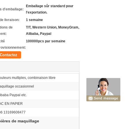
Emballage sûr standard pour
ls d'emballage:
l'exportation.
de livraison:
1 semaine
tions de
T/T, Western Union, MoneyGram,
ent:
Alibaba, Paypal
ité
100000pcs par semaine
rovisionnement:
Contactez
uleurs multiples, combinaison libre
quillage occasionnel
ibaba Paypal etc.
AC EN PAPIER
86 13169608477
pières de maquillage