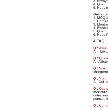
3.
Envoye
4.
Quand 
5.
Nous t
Ordre de
1.
MOQ d'
2.
Confir
3.
Montre
4.
Effectu
5.
Quand 
6.
Nous t
4.FAQ
Q :
Avez
A :
Habitu
Q :
Quell
A :
Alibab
Q :
Si éc
chargero
Q :
Y a-t
A
: Oui, 
Q :
Quels
meilleure
outre, no
ponctuell
Q :
Comme