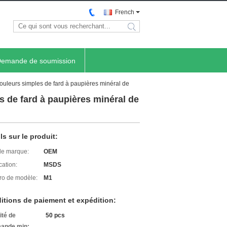
French
search
emande de soumission
 couleurs simples de fard à paupières minéral de
s de fard à paupières minéral de
ls sur le produit:
e marque:
OEM
cation:
MSDS
o de modèle:
M1
itions de paiement et expédition:
ité de
50 pcs
ande min: