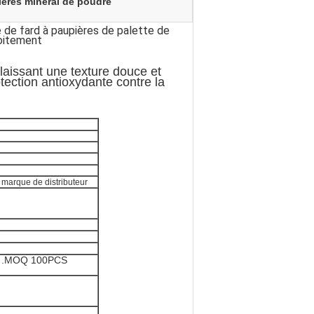
ières minéral de poudre
 de fard à paupières de palette de
roitement
laissant une texture douce et
ection antioxydante contre la
 marque de distributeur
les .MOQ 100PCS