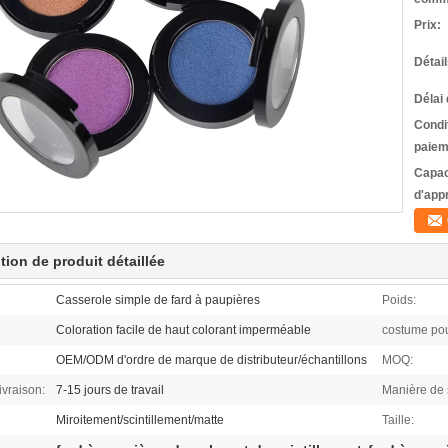
Prix:
Détai
Délai 
Condi
paiem
Capac
d'app
tion de produit détaillée
Casserole simple de fard à paupières
Poids:
Coloration facile de haut colorant imperméable
costume pou
OEM/ODM d'ordre de marque de distributeur/échantillons
MOQ:
ivraison:
7-15 jours de travail
Manière de 
Miroitement/scintillement/matte
Taille: