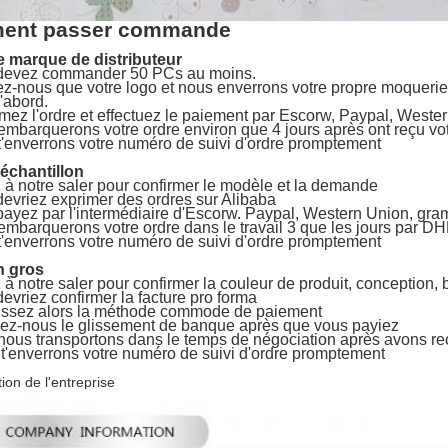
ent passer commande
e marque de distributeur
devez commander 50 PCs au moins.
z-nous que votre logo et nous enverrons votre propre moquerie 
d'abord.
mez l'ordre et effectuez le paiement par Escorw, Paypal, Weste
mbarquerons votre ordre environ que 4 jours après ont reçu vo
'enverrons votre numéro de suivi d'ordre promptement
'échantillon
 à notre saler pour confirmer le modèle et la demande
evriez exprimer des ordres sur Alibaba
ayez par l'intermédiaire d'Escorw. Paypal, Western Union, gra
mbarquerons votre ordre dans le travail 3 que les jours par DH
'enverrons votre numéro de suivi d'ordre promptement
n gros
 à notre saler pour confirmer la couleur de produit, conception,
evriez confirmer la facture pro forma
issez alors la méthode commode de paiement
ez-nous le glissement de banque après que vous payiez
ous transportons dans le temps de négociation après avons re
t'enverrons votre numéro de suivi d'ordre promptement
ion de l'entreprise