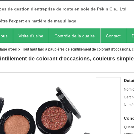
ces de gestion d'entreprise de route en soie de Pékin Cie., Ltd
être l'expert en matière de maquillage
nous
Visite d'usine
Contrôle de la qualité
Contact
D
lage d'oeil
Tout haut fard à paupières de scintillement de colorant d'occasions,
intillement de colorant d'occasions, couleurs simple
Détai
Nom d
Certifi
Numér
Cond
Quant
comm