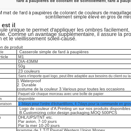
fard à paupières de colorant de scintillement
fard à paup
,
 mat de fard à paupières de colorant de couleurs de maquillage
scintillement simple élevé en gros de mi
 est il
ule unique te permet d'appliquer les ombres facilement, 
le. Comme un avantage supplémentaire, il assure la prot
n et le vieillissement soleil-causé.
on de produit
Casserole simple de fard à paupières
cle
ticle
M1
DIA-43MM
50g
23 couleurs
Sans n'importe quel logo, peut être adaptée aux besoins du client ou la
1.Waterproof
2. Durable
costume de la couleur 3.Various pour toutes les occasions
Paquet sûr chaque morceau avec une boîte de papier
on
disponible
ivraison
1-3days pour l'ordre d'échantillons, 4-7days pour la commande en gros
Logo de couleur d'A.Printing un sur nos produits disponib
B.Customizing color.design.packaging.MOQ 500PCS
DHL/UPS/TNT etc.
n
Par avion, 7-10 jours
Par la mer 10-20 jours
gramme de 1.T/T.Paypal.Western Union.Money