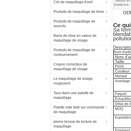
Mettre en
Cils de maquillage d'oeil
évidence:
Produits de maquillage de lèvre
OEM
Produits de maquillage de
Ce qui
sourcils
Sa form
blendab
Barre de mise en valeur de
pollutio
maquillage de visage
Descripti
Produits de maquillage de
Nom d'arti
contournement
Nom d'ar
Taille
Crayon correcteur de
Poids
maquillage de visage
Couleur
Marque
Le maquillage de visage
Avantage
rougissent
Tous dans une palette de
Paquet
maquillage
Échantill
Délai de l
Palette vide faite sur commande
MOQ
de maquillage
Expéditio
pleine brosse de lecture de
maquillage
Paiement