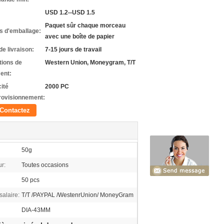
USD 1.2--USD 1.5
Paquet sûr chaque morceau
ls d'emballage:
avec une boîte de papier
de livraison:
7-15 jours de travail
tions de
Western Union, Moneygram, T/T
ent:
ité
2000 PC
rovisionnement:
Contactez
50g
r:
Toutes occasions
50 pcs
salaire:
T/T /PAYPAL /WestenrUnion/ MoneyGram
DIA-43MM