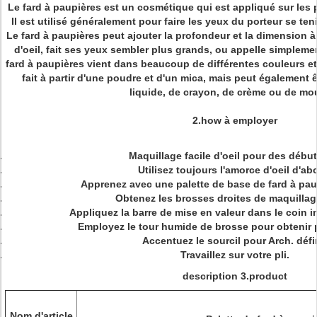
Le fard à paupières
est un cosmétique qui est appliqué sur les p
Il est utilisé généralement pour faire les yeux du porteur se ten
Le fard à paupières peut ajouter la profondeur et la dimension 
d'oeil, fait ses yeux sembler plus grands, ou appelle simplemen
fard à paupières vient dans beaucoup de différentes couleurs et 
fait à partir d'une poudre et d'un mica, mais peut également 
liquide, de crayon, de crème ou de mo
2.how à employer
Maquillage facile d'oeil pour des début
Utilisez
toujours l'amorce d'oeil d'ab
Apprenez avec une palette de base de
fard à pau
Obtenez les brosses droites de maquillage
Appliquez la barre de mise en valeur dans le coin i
Employez
le tour humide de brosse pour obtenir 
Accentuez le sourcil pour Arch. défi
Travaillez sur votre pli.
description 3.product
Nom d'article