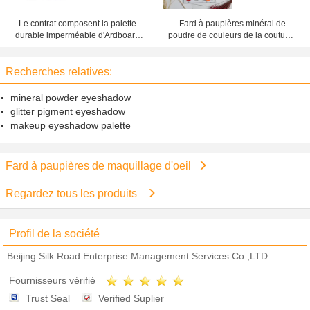
Le contrat composent la palette
Fard à paupières minéral de
durable imperméable d'Ardboard
poudre de couleurs de la coutume
de fard à paupières de maquillage
16, palette vide de fard à
d'oeil
paupières pour des débutants
Recherches relatives:
mineral powder eyeshadow
glitter pigment eyeshadow
makeup eyeshadow palette
Fard à paupières de maquillage d'oeil
Regardez tous les produits
Profil de la société
Beijing Silk Road Enterprise Management Services Co.,LTD
Fournisseurs vérifié
Trust Seal
Verified Suplier