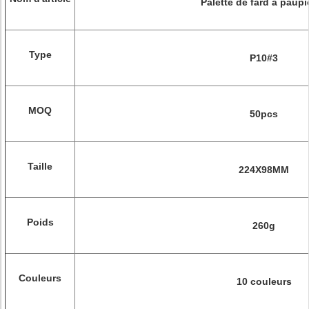
Palette de fard à paupi
Type
P10#3
MOQ
50pcs
Taille
224X98MM
Poids
260g
Couleurs
10 couleurs