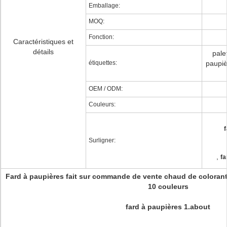
Emballage:
MOQ:
Fonction:
Caractéristiques et
détails
pale
étiquettes:
paupiè
OEM / ODM:
Couleurs:
f
Surligner:
,
fa
Fard à paupières fait sur commande de vente chaud de colorant 
10 couleurs
fard à paupières 1.about