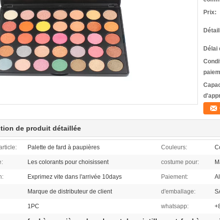
Prix:
Détai
Délai 
Condi
paiem
Capac
d'app
tion de produit détaillée
rticle:
Palette de fard à paupières
Couleurs:
C
e:
Les colorants pour choisissent
costume pour:
M
n:
Exprimez vite dans l'arrivée 10days
Paiement:
A
Marque de distributeur de client
d'emballage:
S
1PC
whatsapp:
+