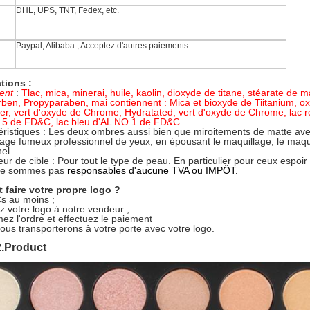
DHL, UPS, TNT, Fedex, etc.
Paypal, Alibaba ; Acceptez d'autres paiements
tions :
ent
:
Tlac, mica, minerai, huile, kaolin, dioxyde de titane, stéarate de 
ben, Propyparaben, mai contiennent : Mica et bioxyde de Tiitanium, ox
er, vert d'oxyde de Chrome, Hydratated, vert d'oxyde de Chrome, lac 
.5 de FD&C, lac bleu d'AL NO.1 de FD&C
ristiques :
Les deux ombres aussi bien que miroitements de matte ave
lage fumeux professionnel de yeux, en épousant le maquillage, le maqui
el.
teur de cible : Pour tout le type de peau. En particulier pour ceux espoir 
ne sommes pas
responsables d'aucune TVA ou IMPÔT.
faire votre propre logo ?
s au moins ;
z votre logo à notre vendeur ;
ez l'ordre et effectuez le paiement
ous transporterons à votre porte avec votre logo.
2.Product