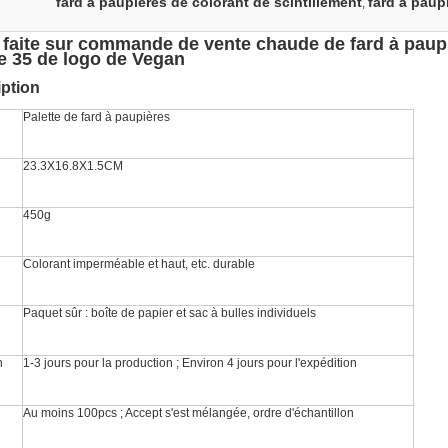
fard à paupières de colorant de scintillement
fard à paup
,
e faite sur commande de vente chaude de fard à paup
e 35 de logo de Vegan
iption
Palette de fard à paupières
23.3X16.8X1.5CM
450g
Colorant imperméable et haut, etc. durable
Paquet sûr : boîte de papier et sac à bulles individuels
n
1-3 jours pour la production ; Environ 4 jours pour l'expédition
Au moins 100pcs ; Accept s'est mélangée, ordre d'échantillon