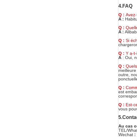
4.FAQ
Q :
Avez
A :
Habitu
Q :
Quell
A :
Alibab
Q :
Si éc
chargero
Q :
Y a-t
A
: Oui, 
Q :
Quels
meilleure
outre, no
ponctuell
Q :
Comme
est embar
correspo
Q :
Est-c
vous pouv
5.Conta
Au cas o
TEL/Wha
Wechat
: