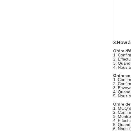
3.How à 
Ordre d'é
1.
Confir
2.
Effectu
3.
Quand 
4.
Nous t
Ordre en
1.
Confir
2.
Confir
3.
Envoye
4.
Quand 
5.
Nous t
Ordre de
1.
MOQ d'
2.
Confir
3.
Montre
4.
Effectu
5.
Quand 
6.
Nous t