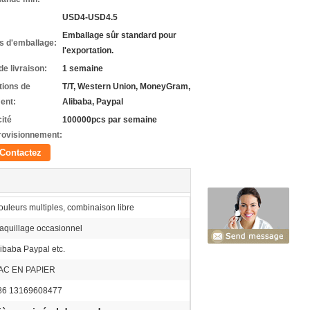
USD4-USD4.5
Emballage sûr standard pour
ls d'emballage:
l'exportation.
de livraison:
1 semaine
tions de
T/T, Western Union, MoneyGram,
ent:
Alibaba, Paypal
ité
100000pcs par semaine
rovisionnement:
Contactez
ouleurs multiples, combinaison libre
aquillage occasionnel
libaba Paypal etc.
AC EN PAPIER
86 13169608477