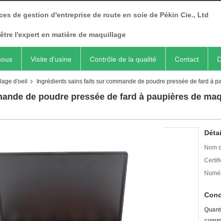
ces de gestion d'entreprise de route en soie de Pékin Cie., Ltd
être l'expert en matière de maquillage
nous
Visite d'usine
Contrôle de la qualité
Contact
D
lage d'oeil
Ingrédients sains faits sur commande de poudre pressée de fard à pa
mande de poudre pressée de fard à paupières de maqu
Détai
Nom d
Certifi
Numér
Cond
Quant
comm