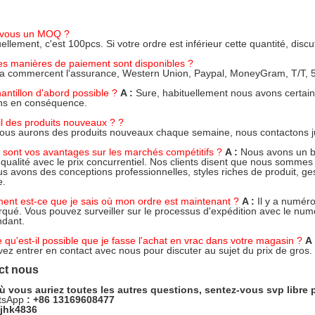
-vous un MOQ ?
ellement, c'est 100pcs. Si votre ordre est inférieur cette quantité, disc
es manières de paiement sont disponibles ?
a commercent l'assurance, Western Union, Paypal, MoneyGram, T/T, 5
hantillon d'abord possible ?
A :
Sure, habituellement nous avons certaine
ns en conséquence.
-il des produits nouveaux ? ?
nous aurons des produits nouveaux chaque semaine, nous contactons jus
 sont vos avantages sur les marchés compétitifs ?
A :
Nous avons un ba
 qualité avec le prix concurrentiel. Nos clients disent que nous sommes
us avons des conceptions professionnelles, styles riches de produit, gesti
e.
nt est-ce que je sais où mon ordre est maintenant ?
A :
Il y a numéro
qué. Vous pouvez surveiller sur le processus d'expédition avec le numé
ndant.
e qu'est-il possible que je fasse l'achat en vrac dans votre magasin ?
A
ez entrer en contact avec nous pour discuter au sujet du prix de gros. 
ct nous
ù vous auriez toutes les autres questions, sentez-vous svp libre 
tsApp
: +86 13169608477
 jhk4836