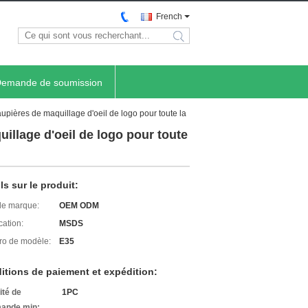
French
search
emande de soumission
upières de maquillage d'oeil de logo pour toute la
illage d'oeil de logo pour toute
ls sur le produit:
e marque:
OEM ODM
cation:
MSDS
o de modèle:
E35
itions de paiement et expédition:
ité de
1PC
ande min: