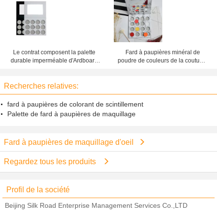
cosmétiques d'OEM de forme de
poudre de couleurs
Le contrat composent la palette
Fard à paupières minéral de
durable imperméable d'Ardboard
poudre de couleurs de la coutume
de fard à paupières de maquillage
16, palette vide de fard à
d'oeil
paupières pour des débutants
Recherches relatives:
fard à paupières de colorant de scintillement
Palette de fard à paupières de maquillage
Fard à paupières de maquillage d'oeil
Regardez tous les produits
Profil de la société
Beijing Silk Road Enterprise Management Services Co.,LTD