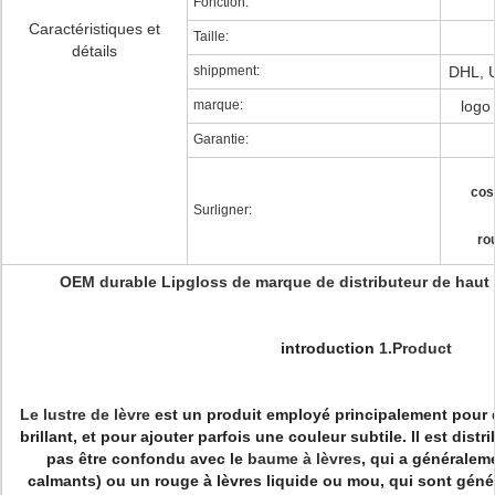
Fonction:
Caractéristiques et
Taille:
détails
shippment:
DHL, U
marque:
logo
Garantie:
cos
Surligner:
ro
OEM durable Lipgloss de marque de distributeur de haut 
introduction
1.Product
Le lustre de lèvre
est un produit employé principalement pour
brillant, et pour ajouter parfois une couleur subtile. Il est dis
pas être confondu avec le
baume à lèvres
, qui a générale
calmants) ou un rouge à lèvres liquide ou mou, qui sont géné