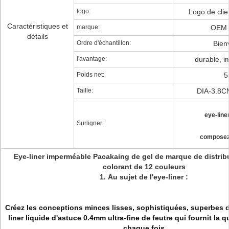
logo:
Logo de clie
Caractéristiques et
marque:
OEM 
détails
Ordre d'échantillon:
Bien
l'avantage:
durable, 
Poids net:
5
Taille:
DIA-3.8C
eye-line
Surligner:
composez 
Eye-liner imperméable Pacakaing de gel de marque de distrib
colorant de 12 couleurs
1.
Au sujet de l'eye-liner :
Créez les conceptions minces lisses, sophistiquées, superbes d'
liner liquide d'astuce 0.4mm ultra-fine de feutre qui fournit la q
chaque fois