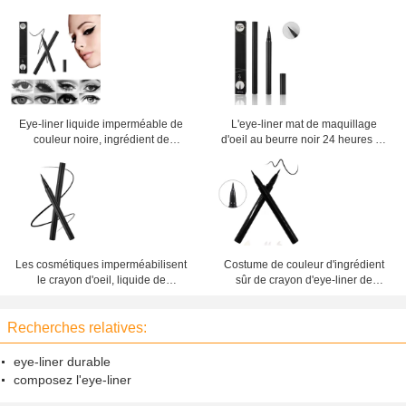
Eye-liner liquide imperméable de
L'eye-liner mat de maquillage
couleur noire, ingrédient de
d'oeil au beurre noir 24 heures de
minerai de crayon d'eye-liner de
cosmétiques imperméabilisent le
gel
haut colorant
Les cosmétiques imperméabilisent
Costume de couleur d'ingrédient
le crayon d'oeil, liquide de
sûr de crayon d'eye-liner de
séchage rapide de beau
maquillage d'oeil au beurre noir
maquillage d'eye-liner
divers pour toutes les occasions
Recherches relatives:
eye-liner durable
composez l'eye-liner