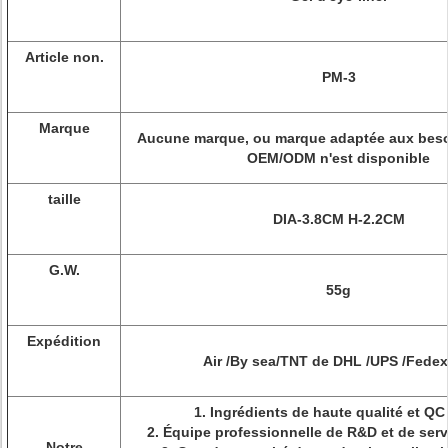
Article non.
PM-3
Marque
Aucune marque, ou marque adaptée aux besoi
OEM/ODM n'est disponible
taille
DIA-3.8CM H-2.2CM
G.W.
55g
Expédition
Air /By sea/TNT de DHL /UPS /Fedex
1.
Ingrédients de haute qualité et QC 
2.
Équipe professionnelle de R&D et de servi
Notre