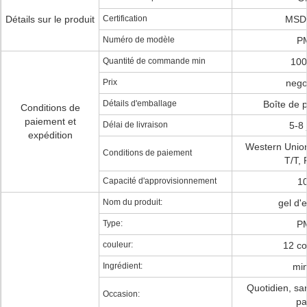
Détails sur le produit
Certification
MSD
Numéro de modèle
P
Quantité de commande min
10
Prix
nego
Détails d'emballage
Boîte de p
Conditions de
paiement et
Délai de livraison
5-8 
expédition
Western Unio
Conditions de paiement
T/T, 
Capacité d'approvisionnement
1
Nom du produit:
gel d'e
Type:
P
couleur:
12 co
Ingrédient:
min
Quotidien, sar
Occasion:
pa