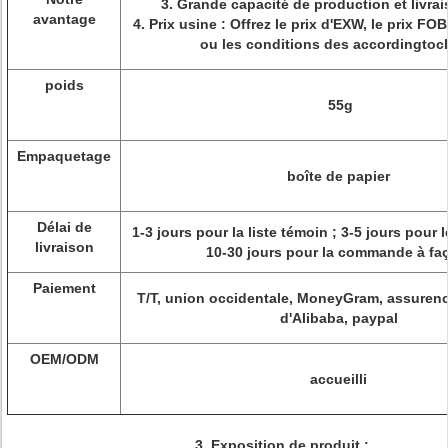
3.
Grande capacité de production et livrai
avantage
4.
Prix usine : Offrez le prix d'EXW, le prix FOB
ou les conditions des accordingtocl
poids
55g
Empaquetage
boîte de papier
Délai de
1-3 jours pour la liste témoin ; 3-5 jours pour 
livraison
10-30 jours pour la commande à fa
Paiement
T/T, union occidentale, MoneyGram, assuren
d'Alibaba, paypal
OEM/ODM
accueilli
3.
Exposition de produit :