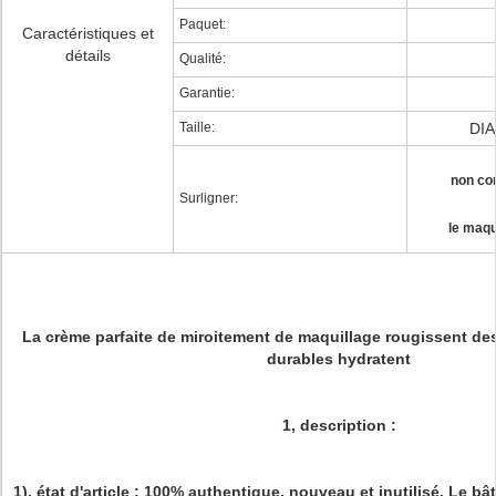
Paquet:
Caractéristiques et
détails
Qualité:
Garantie:
Taille:
DIA
non co
Surligner:
le maqu
La crème parfaite de miroitement de maquillage rougissent de
durables hydratent
1, description :
1), état d'article : 100% authentique, nouveau et inutilisé. Le 