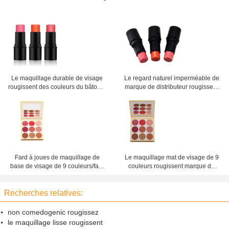
Le maquillage durable de visage
Le regard naturel imperméable de
rougissent des couleurs du bâton 3
marque de distributeur rougissent
pigmentées ajoutent hydrater des
pour la peau juste, le corail mat
ingrédients
rougissent
Fard à joues de maquillage de
Le maquillage mat de visage de 9
base de visage de 9 couleurs/fard
couleurs rougissent marque de
à joues imperméable de palette
distributeur rose de plats de
chargeur de poudre
Recherches relatives:
non comedogenic rougissez
le maquillage lisse rougissent