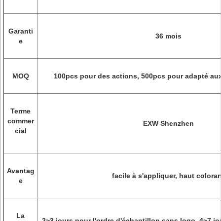
Garanti
36 mois
e
MOQ
100pcs pour des actions, 500pcs pour adapté aux
Terme
commer
EXW Shenzhen
cial
Avantag
facile à s'appliquer, haut colora
e
La
2~3 jours pour l'ordre d'échantillon sans logo, 4~7 