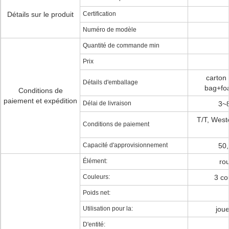
Détails sur le produit
Certification
Numéro de modèle
Quantité de commande min
Prix
carton 
Détails d'emballage
bag+fo
Conditions de
paiement et expédition
Délai de livraison
3~8
T/T, West
Conditions de paiement
Capacité d'approvisionnement
50,
Élément:
rou
Couleurs:
3 co
Poids net:
Utilisation pour la:
joue
D'entité: