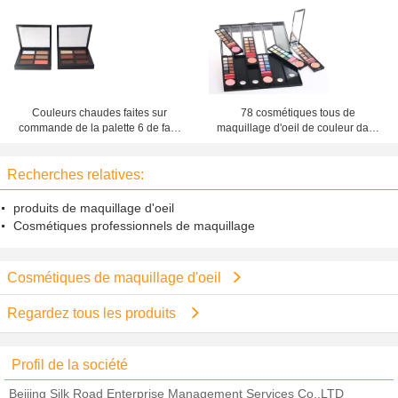
fard à paupières de matte pour des
débutants
yeux bleus
Couleurs chaudes faites sur
78 cosmétiques tous de
commande de la palette 6 de fard
maquillage d'oeil de couleur dans
à paupières d'oeil de cosmétiques
une palette de maquillage à
populaires de maquillage pour des
extrémité élevé pour l'usage
Recherches relatives:
yeux de Brown
quotidien
produits de maquillage d'oeil
Cosmétiques professionnels de maquillage
Cosmétiques de maquillage d'oeil
Regardez tous les produits
Profil de la société
Beijing Silk Road Enterprise Management Services Co.,LTD