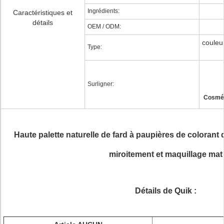
Ingrédients:
Caractéristiques et
détails
OEM / ODM:
couleu
Type:
Surligner:
Cosmét
Haute palette naturelle de fard à paupières de colorant 
miroitement et maquillage mat
Détails de Quik :