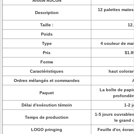
Article AUCUN
12 palettes mates
Description
Taille :
12
Poids
Type
4 couleur de ma
Prix
$1.9
Forme
Caractéristiques
haut colora
Ordres mélangés et commandes
La boîte de papi
Paquet
profondém
Délai d'exécution témoin
1-2 
1-5 jours ouvrables
Temps de production
le grand o
LOGO pringing
Feuille d'or, écra