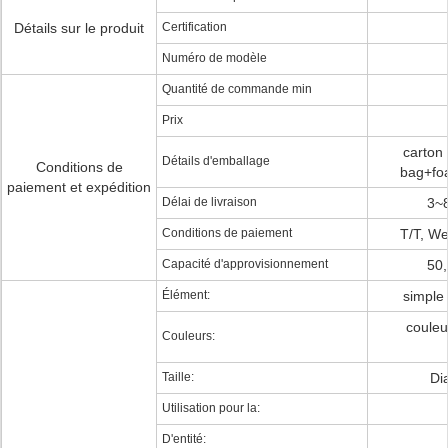
Détails sur le produit
Certification
Numéro de modèle
Quantité de commande min
Prix
carton 
Détails d'emballage
Conditions de
bag+fo
paiement et expédition
Délai de livraison
3~8
Conditions de paiement
T/T, We
Capacité d'approvisionnement
50,
Élément:
simple 
couleu
Couleurs:
Taille:
Di
Utilisation pour la:
D'entité: