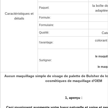
la boîte d
Paquet:
adaptée 
Caractéristiques et
Formule:
détails
Formulaire:
Qualité:
Cat
colorant
l'avantage:
le maquil
Surligner:
le maqu
Aucun maquillage simple de visage de palette de Bulsher de l
cosmétiques de maquillage d'OEM
1, aperçu :
Ceci rougissent augmente votre lueur naturelle et saine et pe