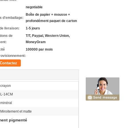
negotiable
Boîte de papier + mousse +
ls d'emballage:
profondément paquet de carton
de livraison:
1-5 jours
tions de
T/T, Paypal, Western Union,
ent:
MoneyGram
ité
100000 par mois
rovisionnement:
Contactez
crayon
L-14CM
minéral
Miroitement et matte
ement pigmenté