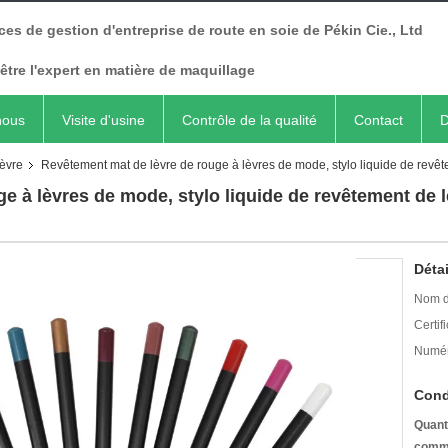
ces de gestion d'entreprise de route en soie de Pékin Cie., Ltd
être l'expert en matière de maquillage
nous
Visite d'usine
Contrôle de la qualité
Contact
D
lèvre
Revêtement mat de lèvre de rouge à lèvres de mode, stylo liquide de revê
e à lèvres de mode, stylo liquide de revêtement de l
Détai
Nom d
Certifi
Numér
Cond
Quant
comm