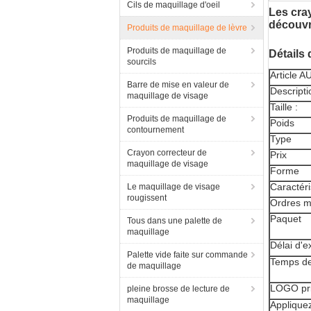
Cils de maquillage d'oeil
Les cra
découvr
Produits de maquillage de lèvre
Produits de maquillage de
Détails 
sourcils
Article 
Barre de mise en valeur de
Descripti
maquillage de visage
Taille :
Produits de maquillage de
Poids
contournement
Type
Crayon correcteur de
Prix
maquillage de visage
Forme
Caractéri
Le maquillage de visage
rougissent
Ordres 
Paquet
Tous dans une palette de
maquillage
Délai d'e
Palette vide faite sur commande
Temps de
de maquillage
LOGO pr
pleine brosse de lecture de
maquillage
Appliquez