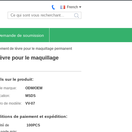
French
search
emande de soumission
tement de lèvre pour le maquillage permanent
èvre pour le maquillage
ls sur le produit:
e marque:
ODM/OEM
cation:
MSDS
o de modèle:
VV-07
itions de paiement et expédition:
ité de
100PCS
ande min: