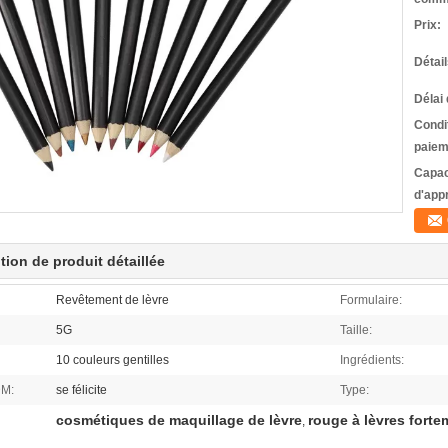
Prix:
Détai
Délai 
Condi
paiem
Capac
d'app
tion de produit détaillée
Revêtement de lèvre
Formulaire:
5G
Taille:
10 couleurs gentilles
Ingrédients:
DM:
se félicite
Type:
cosmétiques de maquillage de lèvre
rouge à lèvres fort
,