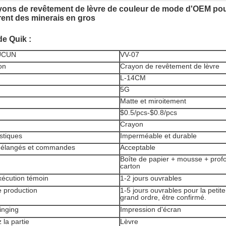
yons de revêtement de lèvre de couleur de mode d'OEM pou
ent des minerais en gros
de Quik :
AUCUN
VV-07
on
Crayon de revêtement de lèvre
L-14CM
5G
Matte et miroitement
$0.5/pcs-$0.8/pcs
Crayon
stiques
Imperméable et durable
mélangés et commandes
Acceptable
Boîte de papier + mousse + prof
carton
xécution témoin
1-2 jours ouvrables
 production
1-5 jours ouvrables pour la petite
grand ordre, être confirmé.
inging
Impression d'écran
 la partie
Lèvre