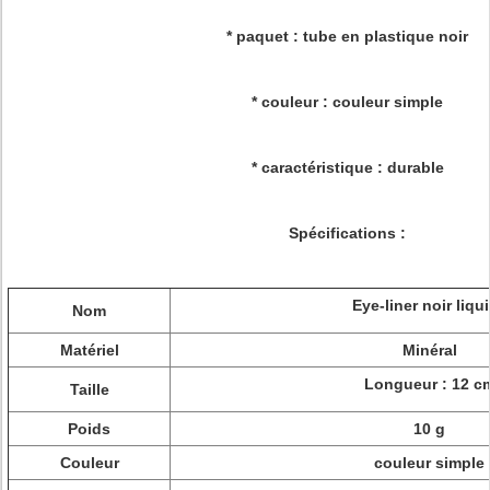
* paquet : tube en plastique noir
* couleur : couleur simple
* caractéristique : durable
Spécifications :
Eye-liner noir liqu
Nom
Matériel
Minéral
Longueur : 12 c
Taille
Poids
10 g
Couleur
couleur simple