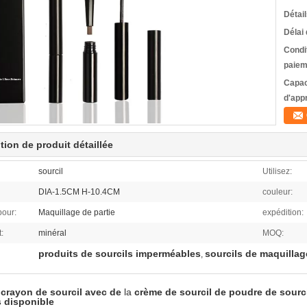
Détai
Délai 
Condi
paiem
Capac
d'app
tion de produit détaillée
sourcil
Utilisez:
DIA-1.5CM H-10.4CM
couleur:
pour:
Maquillage de partie
expédition:
:
minéral
MOQ:
produits de sourcils imperméables
sourcils de maquilla
,
 crayon de sourcil avec de
la
crème de sourcil de poudre de sourc
s disponible