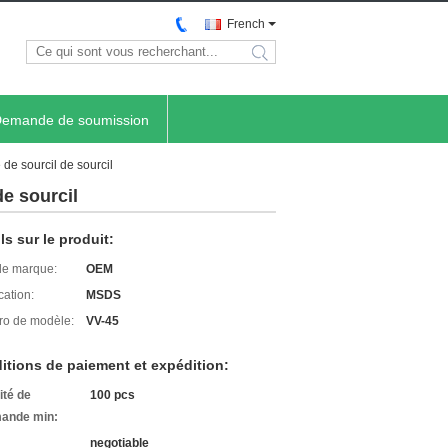
French
search
emande de soumission
 de sourcil de sourcil
de sourcil
ls sur le produit:
e marque:
OEM
cation:
MSDS
o de modèle:
VV-45
itions de paiement et expédition:
ité de
100 pcs
ande min:
negotiable