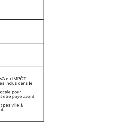
VA ou IMPÔT.
pas inclus dans le
locale pour
oit être payé avant
 pas ville à
ût.