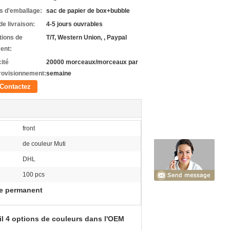
ls d'emballage:
sac de papier de box+bubble
de livraison:
4-5 jours ouvrables
tions de
T/T, Western Union, , Paypal
ent:
ité
20000 morceaux/morceaux par
rovisionnement:
semaine
Contactez
front
de couleur Muti
DHL
100 pcs
ge permanent
il 4 options de couleurs dans l'OEM