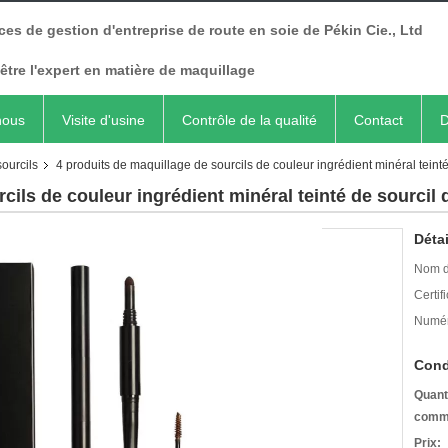
ces de gestion d'entreprise de route en soie de Pékin Cie., Ltd
être l'expert en matière de maquillage
nous
Visite d'usine
Contrôle de la qualité
Contact
D
ourcils
4 produits de maquillage de sourcils de couleur ingrédient minéral teinté
cils de couleur ingrédient minéral teinté de sourcil 
Détai
Nom d
Certifi
Numér
Cond
Quant
comm
Prix: