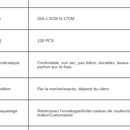
e
DIA-1.0CM H-17CM
Q
100 PCS
ctéristique
Confortable, non sec, pas bâton, durables, beaux 
parfum pur et frais.
dition
Par la mer/air/exprès, dépend du client
aquetage
Rétrécissez l'enveloppe/boîte-cadeau de couleur/
bulles/Customazed