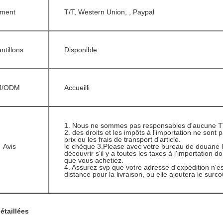
ement
T/T, Western Union, , Paypal
ntillons
Disponible
M/ODM
Accueilli
1.
Nous ne sommes pas responsables d'aucune T
2. des droits et les impôts à l'importation ne sont 
prix ou les frais de transport d'article.
Avis
le chèque 3.Please avec votre bureau de douane 
découvrir s'il y a toutes les taxes à l'importation d
que vous achetiez.
4. Assurez svp que votre adresse d'expédition n'est
distance pour la livraison, ou elle ajoutera le surco
étaillées