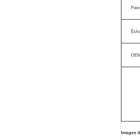
Pai
Écha
OE
Images d