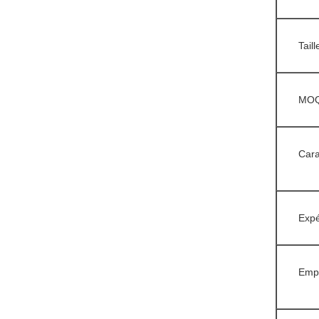
Taill
MO
Cara
Expé
Emp