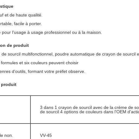
istique
uf et de haute qualité.
ortable, facile à porter.
e pour l'usage à usage professionnel ou à la maison.
ion de produit
de sourcil multifonctionnel, poudre automatique de crayon de sourcil e
formules et six couleurs peuvent choisir
enres d'outils, formant votre préfet observe.
 produit
m
3 dans 1 crayon de sourcil avec de
la
crème de so
de sourcil 4 options de couleurs dans l'OEM d'acti
cle non.
VV-45